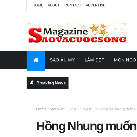
HOME
ABOUT
CONTACT
ADVERTISE
SAO ÂU MỸ
LÀM ĐẸP
MÓN NGO
Breaking News
Home
/
Sao Việt
/
Hồng Nhung muốn sống lại những tháng n
Hồng Nhung muốn s