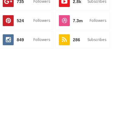
Followers
Subscribes
735
2.8k
Followers
Followers
524
7.3m
Followers
Subscribes
849
286