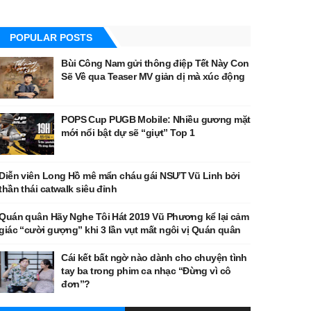
POPULAR POSTS
Bùi Công Nam gửi thông điệp Tết Này Con
Sẽ Về qua Teaser MV giản dị mà xúc động
POPS Cup PUGB Mobile: Nhiều gương mặt
mới nổi bật dự sẽ “giựt” Top 1
Diễn viên Long Hồ mê mẩn cháu gái NSƯT Vũ Linh bởi
thần thái catwalk siêu đỉnh
Quán quân Hãy Nghe Tôi Hát 2019 Vũ Phương kể lại cảm
giác “cười gượng” khi 3 lần vụt mất ngôi vị Quán quân
Cái kết bất ngờ nào dành cho chuyện tình
tay ba trong phim ca nhạc “Đừng vì cô
đơn”?