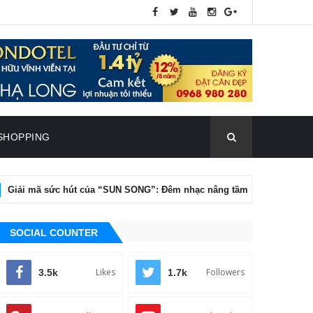
SHOPPING
ức hút của “SUN SONG”: Đêm nhạc nâng tầm chân dung nghệ thuật của
SOCIAL COUNTER
Likes
Followers
3.5k
1.7k