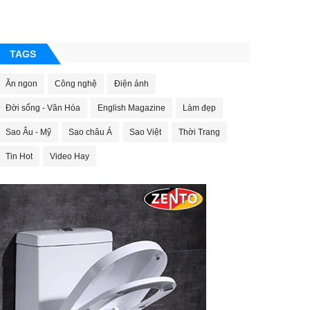
TAGS
Ăn ngon
Công nghệ
Điện ảnh
Đời sống - Văn Hóa
English Magazine
Làm đẹp
Sao Âu - Mỹ
Sao châu Á
Sao Việt
Thời Trang
Tin Hot
Video Hay