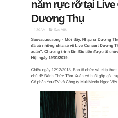
năm rực rỡ tại Live
Dương Thụ
1:20 AM
Sao Việt
Saovacuocsong - Mới đây, Nhạc sĩ Dương Th
đã có những chia sẻ về Live Concert Dương T
xuân”. Chương trình lần đầu tiên được tổ chức 
Nội ngày 19/01/2019.
Chiều ngày 12/12/2018, Ban tổ chức và ekip thực
chủ đề Đánh Thức Tầm Xuân có buổi gặp gỡ truy
Cổ phần YourTV và Công ty MultiMedia Ngọc Việt 