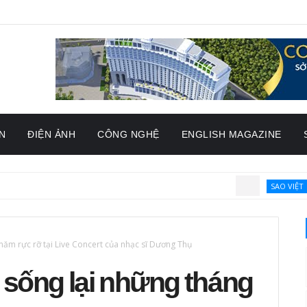
N
ĐIỆN ẢNH
CÔNG NGHỆ
ENGLISH MAGAZINE
SAO VIỆT
Giải mã s
ăm rực rỡ tại Live Concert của nhạc sĩ Dương Thụ
ống lại những tháng