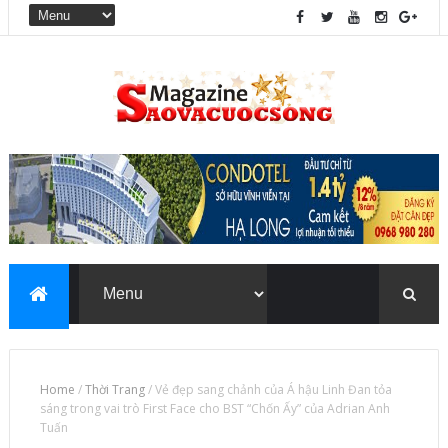
Home
/
Thời Trang
/
Vẻ đẹp sang chảnh của Á hậu Linh Đan tỏa
sáng trong vai trò First Face cho BST “Chốn Ấy” của Adrian Anh
Tuấn