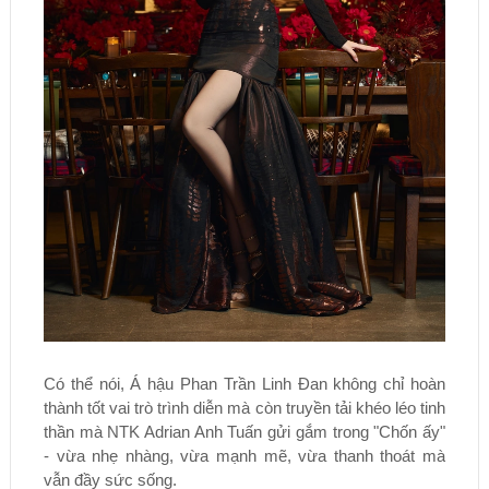
Có thể nói, Á hậu Phan Trần Linh Đan không chỉ hoàn
thành tốt vai trò trình diễn mà còn truyền tải khéo léo tinh
thần mà NTK Adrian Anh Tuấn gửi gắm trong "Chốn ấy"
- vừa nhẹ nhàng, vừa mạnh mẽ, vừa thanh thoát mà
vẫn đầy sức sống.