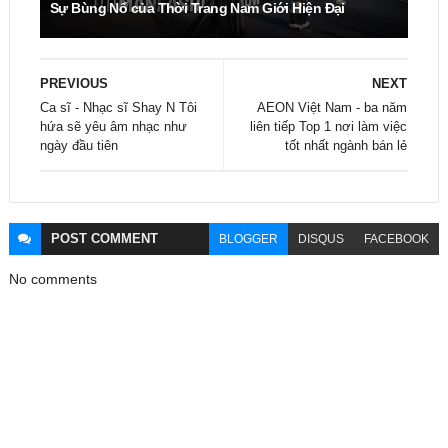
Sự Bùng Nổ của Thời Trang Nam Giới Hiện Đại
PREVIOUS
NEXT
Ca sĩ - Nhạc sĩ Shay N Tôi
AEON Việt Nam - ba năm
hứa sẽ yêu âm nhạc như
liên tiếp Top 1 nơi làm việc
ngày đầu tiên
tốt nhất ngành bán lẻ
POST
COMMENT
BLOGGER
DISQUS
FACEBOOK
No comments