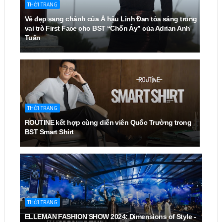
THỜI TRANG
Vẻ đẹp sang chảnh của Á hậu Linh Đan tỏa sáng trong
vai trò First Face cho BST “Chốn Ấy” của Adrian Anh
Tuấn
THỜI TRANG
ROUTINE kết hợp cùng diễn viên Quốc Trường trong
BST Smart Shirt
THỜI TRANG
ELLEMAN FASHION SHOW 2024: Dimensions of Style -