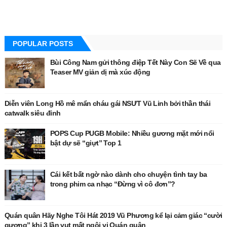
POPULAR POSTS
Bùi Công Nam gửi thông điệp Tết Này Con Sẽ Về qua
Teaser MV giản dị mà xúc động
Diễn viên Long Hồ mê mẩn cháu gái NSƯT Vũ Linh bởi thần thái
catwalk siêu đỉnh
POPS Cup PUGB Mobile: Nhiều gương mặt mới nổi
bật dự sẽ “giựt” Top 1
Cái kết bất ngờ nào dành cho chuyện tình tay ba
trong phim ca nhạc “Đừng vì cô đơn”?
Quán quân Hãy Nghe Tôi Hát 2019 Vũ Phương kể lại cảm giác “cười
gượng” khi 3 lần vụt mất ngôi vị Quán quân