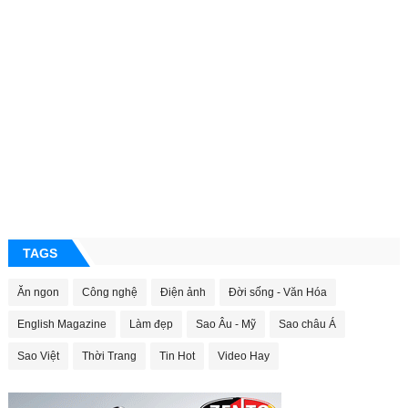
TAGS
Ăn ngon
Công nghệ
Điện ảnh
Đời sống - Văn Hóa
English Magazine
Làm đẹp
Sao Âu - Mỹ
Sao châu Á
Sao Việt
Thời Trang
Tin Hot
Video Hay