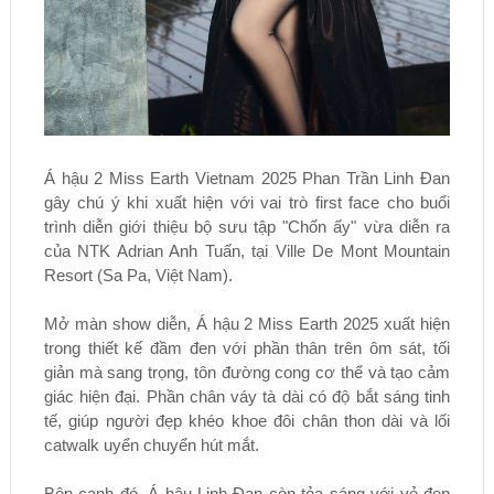
Á hậu 2 Miss Earth Vietnam 2025 Phan Trần Linh Đan
gây chú ý khi xuất hiện với vai trò first face cho buổi
trình diễn giới thiệu bộ sưu tập "Chốn ấy" vừa diễn ra
của NTK Adrian Anh Tuấn, tại Ville De Mont Mountain
Resort (Sa Pa, Việt Nam).
Mở màn show diễn, Á hậu 2 Miss Earth 2025 xuất hiện
trong thiết kế đầm đen với phần thân trên ôm sát, tối
giản mà sang trọng, tôn đường cong cơ thể và tạo cảm
giác hiện đại. Phần chân váy tà dài có độ bắt sáng tinh
tế, giúp người đẹp khéo khoe đôi chân thon dài và lối
catwalk uyển chuyển hút mắt.
Bên cạnh đó, Á hậu Linh Đan còn tỏa sáng với vẻ đẹp