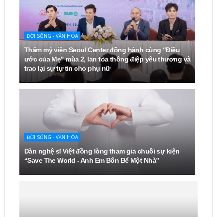
ĐỜI SỐNG - VĂN HÓA
Thẩm mỹ viện Seoul Center đồng hành cùng “Điều
ước của Mẹ” mùa 2, lan tỏa thông điệp yêu thương và
trao lại sự tự tin cho phụ nữ
ĐỜI SỐNG - VĂN HÓA
Dàn nghệ sĩ Việt đồng lòng tham gia chuỗi sự kiện
“Save The World - Anh Em Bốn Bể Một Nhà”