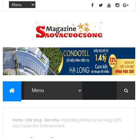
Home
/
Đời sống - Văn Hóa
/
Khởi động những dự án Vàng 2025
của Crystal Star Entertainment