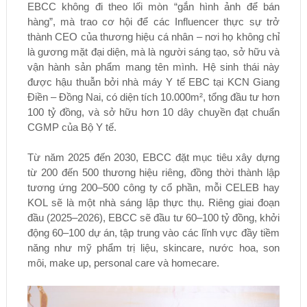
EBCC không đi theo lối mòn “gắn hình ảnh để bán
hàng”, mà trao cơ hội để các Influencer thực sự trở
thành CEO của thương hiệu cá nhân – nơi họ không chỉ
là gương mặt đại diện, mà là người sáng tạo, sở hữu và
vận hành sản phẩm mang tên mình. Hệ sinh thái này
được hậu thuẫn bởi nhà máy Y tế EBC tại KCN Giang
Điền – Đồng Nai, có diện tích 10.000m², tổng đầu tư hơn
100 tỷ đồng, và sở hữu hơn 10 dây chuyền đạt chuẩn
CGMP của Bộ Y tế.
Từ năm 2025 đến 2030, EBCC đặt mục tiêu xây dựng
từ 200 đến 500 thương hiệu riêng, đồng thời thành lập
tương ứng 200–500 công ty cổ phần, mỗi CELEB hay
KOL sẽ là một nhà sáng lập thực thụ. Riêng giai đoạn
đầu (2025–2026), EBCC sẽ đầu tư 60–100 tỷ đồng, khởi
động 60–100 dự án, tập trung vào các lĩnh vực đầy tiềm
năng như mỹ phẩm trị liệu, skincare, nước hoa, son
môi, make up, personal care và homecare.