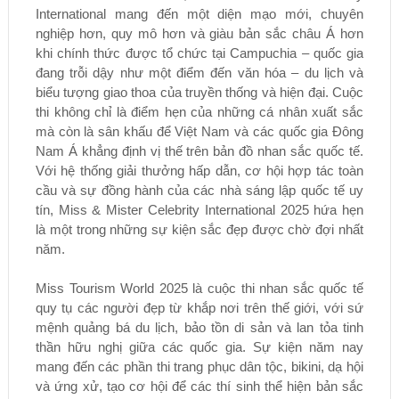
International mang đến một diện mạo mới, chuyên
nghiệp hơn, quy mô hơn và giàu bản sắc châu Á hơn
khi chính thức được tổ chức tại Campuchia – quốc gia
đang trỗi dậy như một điểm đến văn hóa – du lịch và
biểu tượng giao thoa của truyền thống và hiện đại. Cuộc
thi không chỉ là điểm hẹn của những cá nhân xuất sắc
mà còn là sân khấu để Việt Nam và các quốc gia Đông
Nam Á khẳng định vị thế trên bản đồ nhan sắc quốc tế.
Với hệ thống giải thưởng hấp dẫn, cơ hội hợp tác toàn
cầu và sự đồng hành của các nhà sáng lập quốc tế uy
tín, Miss & Mister Celebrity International 2025 hứa hẹn
là một trong những sự kiện sắc đẹp được chờ đợi nhất
năm.
Miss Tourism World 2025 là cuộc thi nhan sắc quốc tế
quy tụ các người đẹp từ khắp nơi trên thế giới, với sứ
mệnh quảng bá du lịch, bảo tồn di sản và lan tỏa tinh
thần hữu nghị giữa các quốc gia. Sự kiện năm nay
mang đến các phần thi trang phục dân tộc, bikini, dạ hội
và ứng xử, tạo cơ hội để các thí sinh thể hiện bản sắc