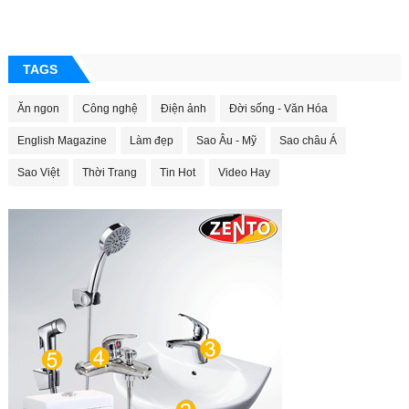
TAGS
Ăn ngon
Công nghệ
Điện ảnh
Đời sống - Văn Hóa
English Magazine
Làm đẹp
Sao Âu - Mỹ
Sao châu Á
Sao Việt
Thời Trang
Tin Hot
Video Hay