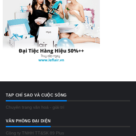
TẠP CHÍ SAO VÀ CUỘC SỐNG
Chuyên trang văn hoá - giải trí
VĂN PHÒNG ĐẠI DIỆN
Công ty TNHH TT&SK 89 Plus