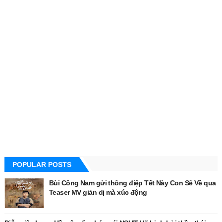
POPULAR POSTS
Bùi Công Nam gửi thông điệp Tết Này Con Sẽ Về qua
Teaser MV giản dị mà xúc động