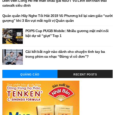
Diễn viên Long Hồ mê mẩn cháu gái NSƯT Vũ Linh bởi thần thái
catwalk siêu đỉnh
Quán quân Hãy Nghe Tôi Hát 2019 Vũ Phương kể lại cảm giác “cười
gượng” khi 3 lần vụt mất ngôi vị Quán quân
POPS Cup PUGB Mobile: Nhiều gương mặt mới nổi
bật dự sẽ “giựt” Top 1
Cái kết bất ngờ nào dành cho chuyện tình tay ba
trong phim ca nhạc “Đừng vì cô đơn”?
QUẢNG CÁO
RECENT POSTS