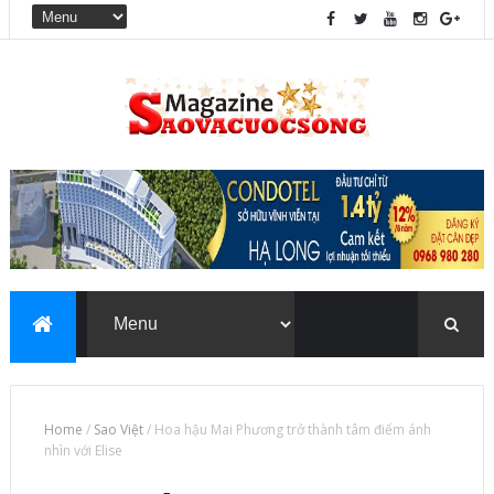
Home
/
Sao Việt
/
Hoa hậu Mai Phương trở thành tâm điểm ánh
nhìn với Elise