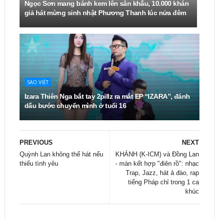
Ngọc Sơn mang bánh kem lên sân khấu, 10.000 khán
giả hát mừng sinh nhật Phương Thanh lúc nửa đêm
SAO VIỆT
Izara Thiên Nga bắt tay 2pillz ra mắt EP “IZARA”, đánh
dấu bước chuyển mình ở tuổi 16
PREVIOUS
NEXT
Quỳnh Lan không thể hát nếu
KHÁNH (K-ICM) và Đồng Lan
thiếu tình yêu
- màn kết hợp "điên rồ": nhạc
Trap, Jazz, hát ả đào, rap
tiếng Pháp chỉ trong 1 ca
khúc