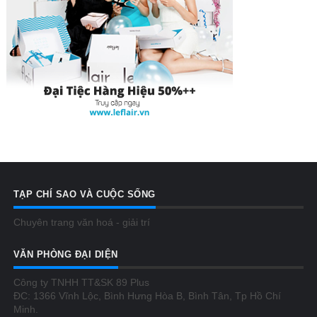
TẠP CHÍ SAO VÀ CUỘC SỐNG
Chuyên trang văn hoá - giải trí
VĂN PHÒNG ĐẠI DIỆN
Công ty TNHH TT&SK 89 Plus
ĐC: 1366 Vĩnh Lộc, Bình Hưng Hòa B, Bình Tân, Tp Hồ Chí
Minh.