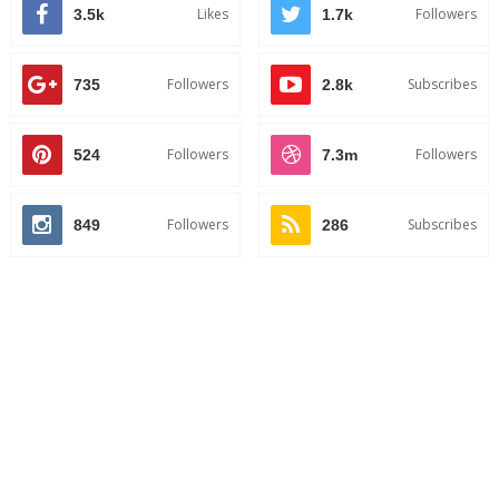
Likes
Followers
3.5k
1.7k
Followers
Subscribes
735
2.8k
Followers
Followers
524
7.3m
Followers
Subscribes
849
286