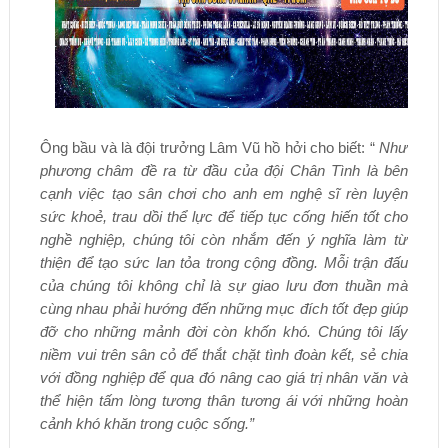
Ông bầu và là đội trưởng Lâm Vũ hồ hởi cho biết: “
Như
phương châm đề ra từ đầu của đội Chân Tình là bên
cạnh việc tạo sân chơi cho anh em nghệ sĩ rèn luyện
sức khoẻ, trau dồi thể lực để tiếp tục cống hiến tốt cho
nghề nghiệp, chúng tôi còn nhắm đến ý nghĩa làm từ
thiện để tạo sức lan tỏa trong cộng đồng. Mỗi trận đấu
của chúng tôi không chỉ là sự giao lưu đơn thuần mà
cùng nhau phải hướng đến những mục đích tốt đẹp giúp
đỡ cho những mảnh đời còn khốn khó. Chúng tôi lấy
niềm vui trên sân cỏ để thắt chặt tình đoàn kết, sẻ chia
với đồng nghiệp để qua đó nâng cao giá trị nhân văn và
thể hiện tấm lòng tương thân tương ái với những hoàn
cảnh khó khăn trong cuộc sống.”