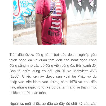
Trận đấu được đồng hành bởi các doanh nghiệp yêu
thích bóng đá và quan tâm đến các hoạt động cộng
đồng cũng như các cổ động viên bóng đá. Bên cạnh đó,
Ban tổ chức cũng có đấu giá 01 xe Mobylette AV3
(1956). Chiếc xe này được sản xuất tại Pháp và du
nhập vào Việt Nam vào những năm 1970 và cho đến
nay, những người chơi xe cổ đã tân trang lại thành một
chiếc xe mới hoàn toàn.
Ngoài ra, một chiếc áo đấu có đầy đủ chữ ký của các