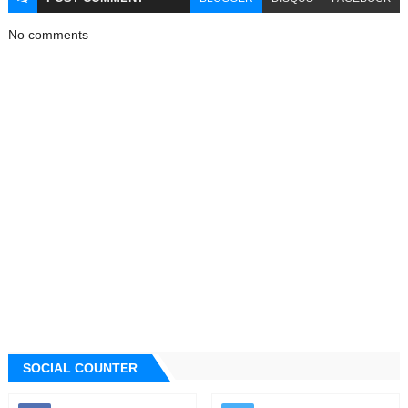
No comments
SOCIAL COUNTER