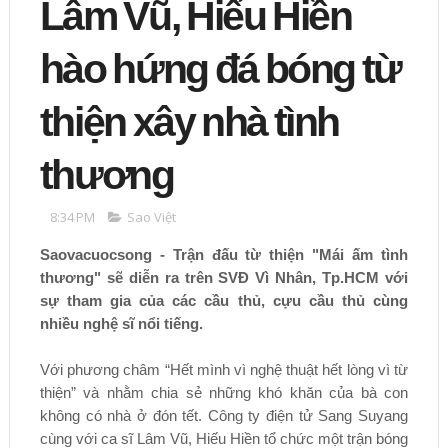
Lâm Vũ, Hiếu Hiền
hào hứng đá bóng từ
thiện xây nhà tình
thương
8:34 PM
Sao Việt
Saovacuocsong - Trận đấu từ thiện "Mái ấm tình
thương" sẽ diễn ra trên SVĐ Vì Nhân, Tp.HCM với
sự tham gia của các cầu thủ, cựu cầu thủ cùng
nhiều nghệ sĩ nổi tiếng.
Với phương châm “Hết mình vì nghệ thuật hết lòng vì từ
thiện” và nhằm chia sẻ những khó khăn của bà con
không có nhà ở đón tết. Công ty điện tử Sang Suyang
cùng với ca sĩ Lâm Vũ, Hiếu Hiền tổ chức một trận bóng