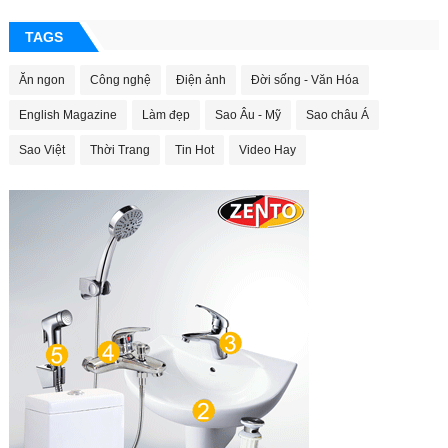
TAGS
Ăn ngon
Công nghệ
Điện ảnh
Đời sống - Văn Hóa
English Magazine
Làm đẹp
Sao Âu - Mỹ
Sao châu Á
Sao Việt
Thời Trang
Tin Hot
Video Hay