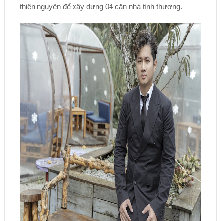
thiện nguyện để xây dựng 04 căn nhà tình thương.