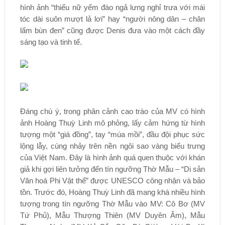
hình ảnh “thiếu nữ yếm đào ngả lưng nghỉ trưa với mái
tóc dài suôn mượt lả lơi” hay “người nông dân – chân
lấm bùn đen” cũng được Denis đưa vào một cách đầy
sáng tạo và tinh tế.
Đáng chú ý, trong phân cảnh cao trào của MV có hình
ảnh Hoàng Thuỳ Linh mô phỏng, lấy cảm hứng từ hình
tượng một “giá đồng”, tay “múa mồi”, đầu đội phục sức
lộng lẫy, cùng nhảy trên nền ngôi sao vàng biểu trưng
của Việt Nam. Đây là hình ảnh quá quen thuộc với khán
giả khi gợi liên tưởng đến tín ngưỡng Thờ Mẫu – “Di sản
Văn hoá Phi Vật thể” được UNESCO công nhận và bảo
tồn. Trước đó, Hoàng Thuỳ Linh đã mang khá nhiều hình
tượng trong tín ngưỡng Thờ Mẫu vào MV: Cô Bơ (MV
Tứ Phủ), Mẫu Thượng Thiên (MV Duyên Âm), Mẫu