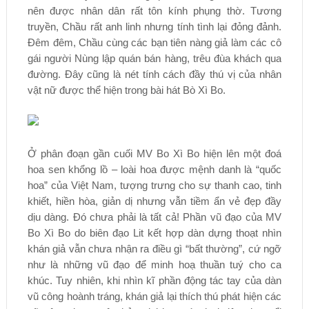
nên được nhân dân rất tôn kính phụng thờ. Tương
truyền, Chầu rất anh linh nhưng tính tình lại đỏng đảnh.
Đêm đêm, Chầu cùng các bạn tiên nàng giả làm các cô
gái người Nùng lập quán bán hàng, trêu đùa khách qua
đường. Đây cũng là nét tính cách đầy thú vị của nhân
vật nữ được thể hiện trong bài hát Bò Xì Bo.
Ở phân đoạn gần cuối MV Bo Xì Bo hiện lên một đoá
hoa sen khổng lồ – loài hoa được mệnh danh là “quốc
hoa” của Việt Nam, tượng trưng cho sự thanh cao, tinh
khiết, hiền hòa, giản dị nhưng vẫn tiềm ẩn vẻ đẹp đầy
dịu dàng. Đó chưa phải là tất cả! Phần vũ đạo của MV
Bo Xì Bo do biên đạo Lit kết hợp dàn dựng thoạt nhìn
khán giả vẫn chưa nhận ra điều gì “bất thường”, cứ ngỡ
như là những vũ đạo để minh hoạ thuần tuý cho ca
khúc. Tuy nhiên, khi nhìn kĩ phần động tác tay của dàn
vũ công hoành tráng, khán giả lại thích thú phát hiện các