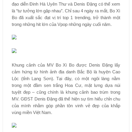
đạo diễn Đinh Hà Uyên Thư và Denis Đặng có thể xem
là “tư tưởng lớn gặp nhau”. Chỉ sau 4 ngày ra mắt, Bo Xì
Bo đã xuất sắc đạt vị trí top 1 trending, trở thành một
trong những hit lớn của Vpop những ngày cuối năm.
Khung cảnh của MV Bo Xì Bo được Denis Đặng lấy
cảm hứng từ hình ảnh địa danh Bắc Bộ là huyện Cao
Lộc (tỉnh Lạng Sơn). Tại đây, có một ngôi làng nằm
trong một đầm sen trắng Hoa Cư, mặt lưng dựa núi
tuyệt đẹp – cũng chính là khung cảnh bao trùm trong
MV. GĐST Denis Đặng đã thể hiện sự tìm hiểu chỉn chu
của mình nhằm góp phần tôn vinh vẻ đẹp của khắp
vùng miền Việt Nam.