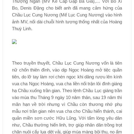
Thượng Ngàn (MV Kẻ Cắp Gặp Bà Già),… Với Bo Xì
Bo, Denis Đặng cho biết anh đã mang cảm hứng của
Chầu Lục Cung Nương (Mế Lục Cung Nương) vào hình
ảnh MV, nối dài chuỗi hình tượng thống nhất của Hoàng
Thuỳ Linh.
Theo truyền thuyết, Chầu Lục Cung Nương vốn là tiên
nữ chốn thiên đình, vào dịp Ngọc Hoàng mở tiệc quần
tiên, do lỡ tay làm rơi chén ngọc khi dâng rượu lên kính
vua cha Ngọc Hoàng, vua cha liền nổi trận lôi đình giáng
hạ Chầu xuống trần gian. Theo lệnh Chầu Lục giáng trần
vào mùa thu Tháng 9 ngày 10 năm thân, sau 19 năm thì
mãn hạn về trời nhưng vì Chầu còn thương nhớ phụ
mẫu nơi trần gian nên vua cha cho Chầu hiển thánh, cai
quản miền sơn cước Hữu Lũng. Với tấm lòng yêu dân
như, Chầu thường hiển linh, trợ giúp nhân dân trồng trọt
chăn nuôi cấy lụa dệt vải, giúp mùa màng bội thu, no ấm