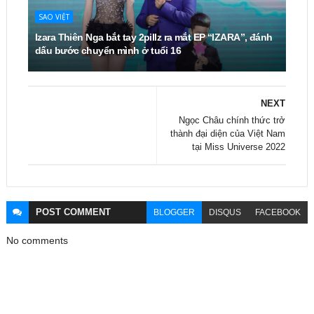
SAO VIỆT
Izara Thiên Nga bắt tay 2pillz ra mắt EP “IZARA”, đánh
dấu bước chuyển mình ở tuổi 16
NEXT
Ngọc Châu chính thức trở
thành đại diện của Việt Nam
tại Miss Universe 2022
POST
COMMENT
BLOGGER
DISQUS
FACEBOOK
No comments