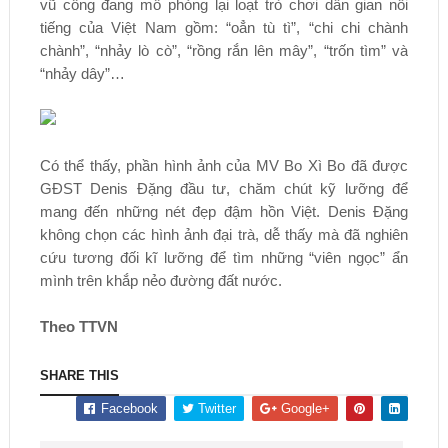
vũ công đang mô phỏng lại loạt trò chơi dân gian nổi
tiếng của Việt Nam gồm: “oẳn tù tì”, “chi chi chành
chành”, “nhảy lò cò”, “rồng rắn lên mây”, “trốn tìm” và
“nhảy dây”…
Có thể thấy, phần hình ảnh của MV Bo Xì Bo đã được
GĐST Denis Đặng đầu tư, chăm chút kỹ lưỡng để
mang đến những nét đẹp đậm hồn Việt. Denis Đặng
không chọn các hình ảnh đại trà, dễ thấy mà đã nghiên
cứu tương đối kĩ lưỡng để tìm những “viên ngọc” ẩn
mình trên khắp nẻo đường đất nước.
Theo TTVN
SHARE THIS
Facebook
Twitter
Google+