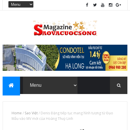
Home
/
Sao Việt
/
Denis Đặng tiếp tục mang hình tượng từ Đạo
Mẫu vào MV mới của Hoàng Thuỳ Linh