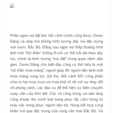
Phần ngọn núi đặt làm bối cảnh chính cũng được Denis
Đặng và ekip mô phỏng hình tượng dãy núi đặc trưng
non nước Bắc Bộ. Đằng sau ngọn núi thấp thoáng hình
ảnh một “Nữ thần” khổng lồ với cơ thể trải dài theo dãy
núi, chính là hình tượng “mẹ đất” trong quan niệm dân
gian. Denis Đặng cho biết đây cũng có thể hiểu là một
“nữ thần mùa màng”, người giúp đỡ người dân lành một
mùa màng sung túc, bội thu. Bối cảnh MV cũng phân
chia ra hai mùa mưa và mùa khô rõ rệt với sự thay đổi
về phong cảnh, các đạo cụ để thể hiện sự biến chuyển
xoay vần của thời tiết. Các vũ công trong vai dân làng
cũng khoác lên mình loạt trang phục lấy cảm hứng từ
màu sắc trang phục người dân tộc Nùng kết hợp cùng
khăn mỏ quạ đặc trưng của vùng văn hoá Bắc Bộ. Và