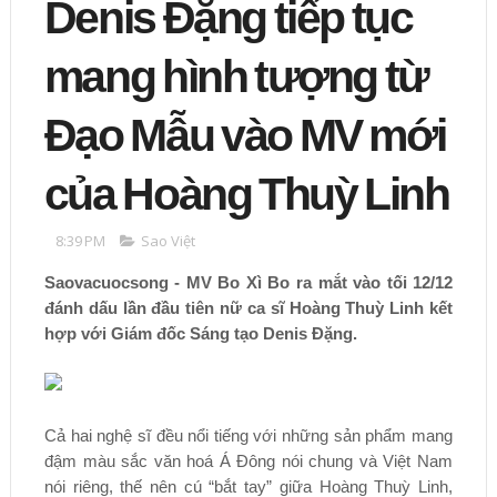
Denis Đặng tiếp tục
mang hình tượng từ
Đạo Mẫu vào MV mới
của Hoàng Thuỳ Linh
8:39 PM
Sao Việt
Saovacuocsong - MV Bo Xì Bo ra mắt vào tối 12/12
đánh dấu lần đầu tiên nữ ca sĩ Hoàng Thuỳ Linh kết
hợp với Giám đốc Sáng tạo Denis Đặng.
Cả hai nghệ sĩ đều nổi tiếng với những sản phẩm mang
đậm màu sắc văn hoá Á Đông nói chung và Việt Nam
nói riêng, thế nên cú “bắt tay” giữa Hoàng Thuỳ Linh,