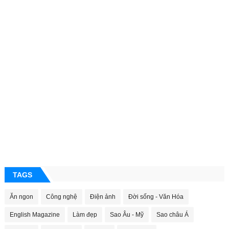
TAGS
Ăn ngon
Công nghệ
Điện ảnh
Đời sống - Văn Hóa
English Magazine
Làm đẹp
Sao Âu - Mỹ
Sao châu Á