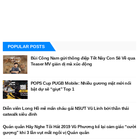
POPULAR POSTS
Bùi Công Nam gửi thông điệp Tết Này Con Sẽ Về qua
Teaser MV giản dị mà xúc động
POPS Cup PUGB Mobile: Nhiều gương mặt mới nổi
bật dự sẽ “giựt” Top 1
Diễn viên Long Hồ mê mẩn cháu gái NSƯT Vũ Linh bởi thần thái
catwalk siêu đỉnh
Quán quân Hãy Nghe Tôi Hát 2019 Vũ Phương kể lại cảm giác “cười
gượng” khi 3 lần vụt mất ngôi vị Quán quân