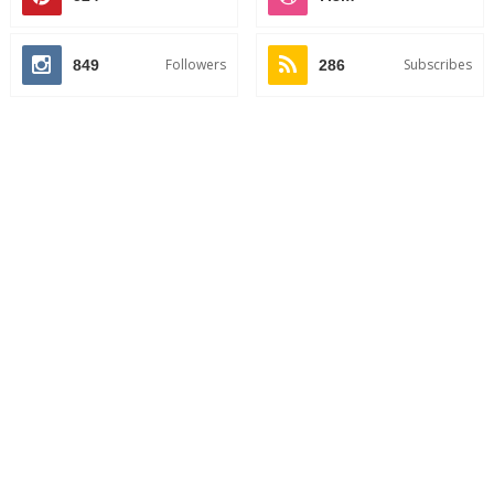
Followers
Subscribes
849
286