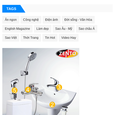
TAGS
Ăn ngon
Công nghệ
Điện ảnh
Đời sống - Văn Hóa
English Magazine
Làm đẹp
Sao Âu - Mỹ
Sao châu Á
Sao Việt
Thời Trang
Tin Hot
Video Hay