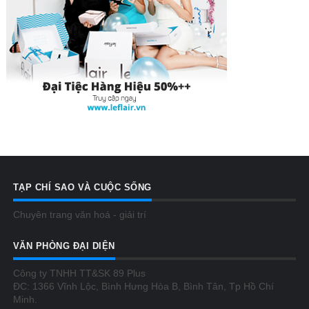
TẠP CHÍ SAO VÀ CUỘC SỐNG
Chuyên trang văn hoá - giải trí
VĂN PHÒNG ĐẠI DIỆN
Công ty TNHH TT&SK 89 Plus
ĐC: 1366 Vĩnh Lộc, Bình Hưng Hòa B, Bình Tân, Tp Hồ Chí
Minh.