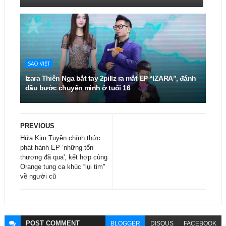
SAO VIỆT
Izara Thiên Nga bắt tay 2pillz ra mắt EP “IZARA”, đánh
dấu bước chuyển mình ở tuổi 16
PREVIOUS
Hứa Kim Tuyền chính thức
phát hành EP ‘những tổn
thương đã qua', kết hợp cùng
Orange tung ca khúc “lụi tim"
về người cũ
POST
COMMENT
BLOGGER
DISQUS
FACEBOOK