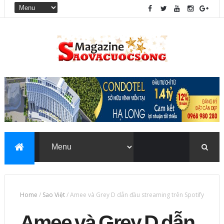
Home
/
Sao Việt
/
Amee và Grey D dẫn đầu streaming trên Spotify
Amee và Grey D dẫn