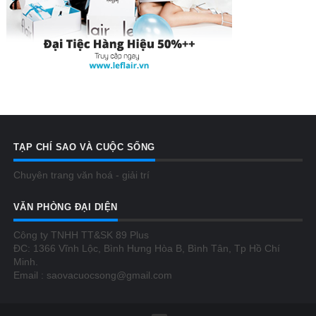
TẠP CHÍ SAO VÀ CUỘC SỐNG
Chuyên trang văn hoá - giải trí
VĂN PHÒNG ĐẠI DIỆN
Công ty TNHH TT&SK 89 Plus
ĐC: 1366 Vĩnh Lộc, Bình Hưng Hòa B, Bình Tân, Tp Hồ Chí
Minh.
Email : saovacuocsong@gmail.com