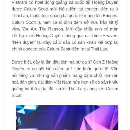
Vietnam có hoạt động quảng bá quốc tế: Hoàng Duyên
được Calum Scott mời biểu diễn tại concert diễn ra ở
Thái Lan, thuộc tour quảng bá quốc tế mang tên Bridges.
Calum Scott là nam ca sĩ đình đám sở hữu bản hit tỷ
view You Are The Reason. Mới đây nhất, anh có màn
kết hợp với Hoàng Duyên thông qua ca khúc Heaven.
“Nên duyên" tại đây, cả 2 sắp có sân khấu kết hợp tại
chính concert của Calum Scott diễn ra tại Thái Lan.
Được biết, đây là lần đầu tiên mà nữ ca sĩ Gen Z Hoàng
Duyên có cơ hội biểu diễn tại 1 sân khấu quốc tế. Vốn
nổi tiếng với những sản phẩm mang đậm chất liệu văn
hoá dân gian, đại diện Việt Nam hứa hẹn sẽ có sân khấu
quảng bá thú vị tại đất nước Thái Lan, cùng với Calum
Scott.