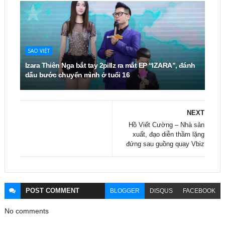
SAO VIỆT
Izara Thiên Nga bắt tay 2pillz ra mắt EP “IZARA”, đánh
dấu bước chuyển mình ở tuổi 16
NEXT
Hồ Viết Cường – Nhà sản
xuất, đạo diễn thầm lặng
đứng sau guồng quay Vbiz
POST
COMMENT
BLOGGER
DISQUS
FACEBOOK
No comments