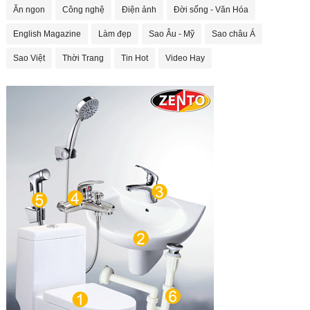
Ăn ngon
Công nghệ
Điện ảnh
Đời sống - Văn Hóa
English Magazine
Làm đẹp
Sao Âu - Mỹ
Sao châu Á
Sao Việt
Thời Trang
Tin Hot
Video Hay