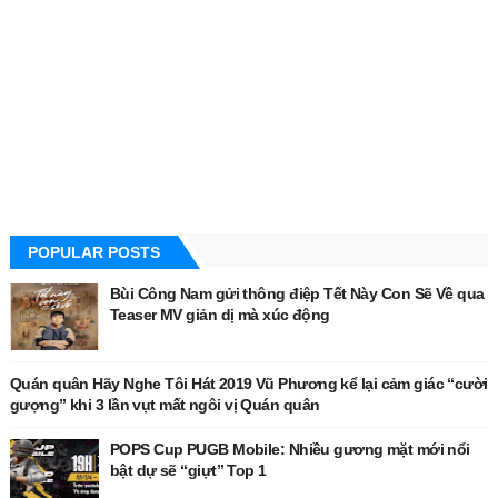
POPULAR POSTS
Bùi Công Nam gửi thông điệp Tết Này Con Sẽ Về qua
Teaser MV giản dị mà xúc động
Quán quân Hãy Nghe Tôi Hát 2019 Vũ Phương kể lại cảm giác “cười
gượng” khi 3 lần vụt mất ngôi vị Quán quân
POPS Cup PUGB Mobile: Nhiều gương mặt mới nổi
bật dự sẽ “giựt” Top 1