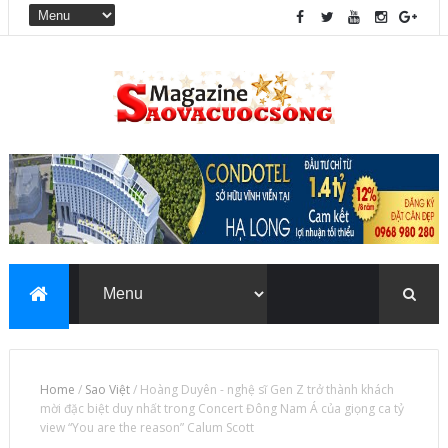
Home
/
Sao Việt
/
Hoàng Duyên - nghệ sĩ Gen Z trở thành khách
mời đặc biệt duy nhất trong Concert Đông Nam Á của giọng ca tỷ
view “You are the reason” Calum Scott