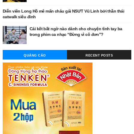
Diễn viên Long Hồ mê mẩn cháu gái NSƯT Vũ Linh bởi thần thái
catwalk siêu đỉnh
Cái kết bất ngờ nào dành cho chuyện tình tay ba
trong phim ca nhạc “Đừng vì cô đơn”?
QUẢNG CÁO
RECENT POSTS