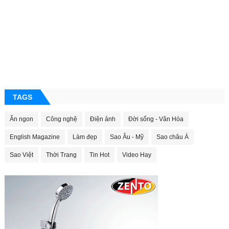
TAGS
Ăn ngon
Công nghệ
Điện ảnh
Đời sống - Văn Hóa
English Magazine
Làm đẹp
Sao Âu - Mỹ
Sao châu Á
Sao Việt
Thời Trang
Tin Hot
Video Hay