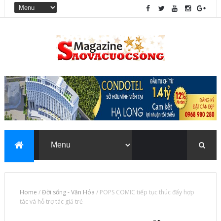
Home
/
Đời sống - Văn Hóa
/
POPS COMIC tiếp tục thúc đẩy hợp
tác và hỗ trợ tác giả trẻ