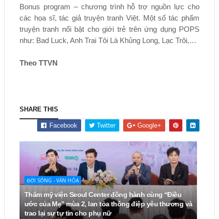
Bonus program – chương trình hỗ trợ nguồn lực cho
các họa sĩ, tác giả truyện tranh Việt. Một số tác phẩm
truyện tranh nổi bật cho giới trẻ trên ứng dụng POPS
như: Bad Luck, Anh Trai Tôi Là Khủng Long, Lạc Trôi,…
Theo TTVN
SHARE THIS
Facebook
Twitter
Google+
ĐỜI SỐNG - VĂN HÓA
Thẩm mỹ viện Seoul Center đồng hành cùng “Điều
ước của Mẹ” mùa 2, lan tỏa thông điệp yêu thương và
trao lại sự tự tin cho phụ nữ