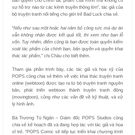
bản quyền cho chính tác phẩm của mình mà không có
sự hỗ trợ nào từ các kênh truyền thông lớn”, tác giả của
bộ truyện tranh nổi tiếng cho giới trẻ Bad Luck chia sẻ.
“
Nếu như sau một hoặc hai năm bỏ công sức mà dự án
vẫn không nhận được kết quả tốt, thì xem như bạn lỗ
vốn. Tuy nhiên, điểm cộng là bạn được toàn quyền kiểm
soát tác phẩm của chính bạn, bản quyền và quyền khai
thác tác phẩm,
” chị Châu cho biết thêm.
Tham gia phần trình bày, các tác giả và họa sỹ của
POPS cũng chia sẻ thêm về việc khai thác truyện tranh
online (webtoon) được tạo ra từ bộ truyện tranh nguyên
bản, phát triển webtoon thành truyện tranh động
(movingtoon), cũng như các vấn đề về kỹ thuật, và xử
lý hình ảnh.
Bà Trương Tú Ngân – Giám đốc POPS Studios cũng
chia sẻ kế hoạch đã và đang hợp tác với tác giả và họa
sĩ trẻ. “POPS Comic sẽ tiếp tục triển khai chương trình