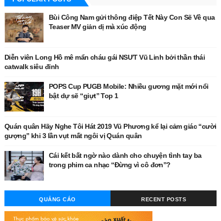
Bùi Công Nam gửi thông điệp Tết Này Con Sẽ Về qua
Teaser MV giản dị mà xúc động
Diễn viên Long Hồ mê mẩn cháu gái NSƯT Vũ Linh bởi thần thái
catwalk siêu đỉnh
POPS Cup PUGB Mobile: Nhiều gương mặt mới nổi
bật dự sẽ “giựt” Top 1
Quán quân Hãy Nghe Tôi Hát 2019 Vũ Phương kể lại cảm giác “cười
gượng” khi 3 lần vụt mất ngôi vị Quán quân
Cái kết bất ngờ nào dành cho chuyện tình tay ba
trong phim ca nhạc “Đừng vì cô đơn”?
QUẢNG CÁO
RECENT POSTS