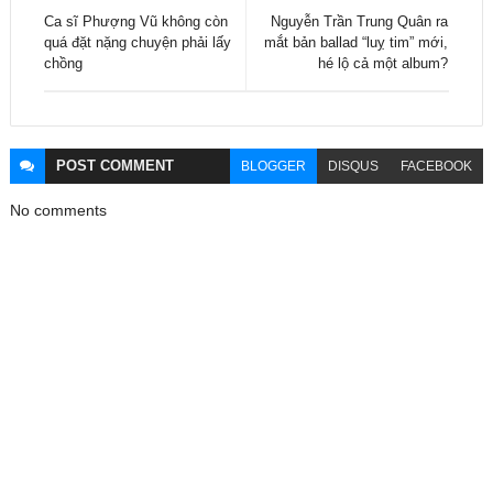
Ca sĩ Phượng Vũ không còn
Nguyễn Trần Trung Quân ra
quá đặt nặng chuyện phải lấy
mắt bản ballad “luỵ tim” mới,
chồng
hé lộ cả một album?
POST
COMMENT
BLOGGER
DISQUS
FACEBOOK
No comments