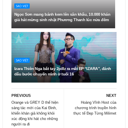
SAO VIỆT
Ngọc Sơn mang bánh kem lên sân khấu, 10.000 khán
giả hát mừng sinh nhật Phương Thanh lúc nửa đêm
SAO VIỆT
Izara Thiên Nga bắt tay 2pillz ra mắt EP “IZARA”, đánh
dấu bước chuyển mình ở tuổi 16
PREVIOUS
NEXT
Orange và GREY D thể hiện
Hoàng Vĩnh Host của
sáng tác mới của Kai Đinh,
chương trình truyền hình
khiến khán giả không khỏi
thực tế Đẹp Từng Milimet
xúc động khi hát cho những
người ra đi