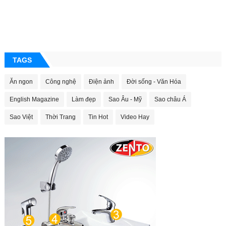
TAGS
Ăn ngon
Công nghệ
Điện ảnh
Đời sống - Văn Hóa
English Magazine
Làm đẹp
Sao Âu - Mỹ
Sao châu Á
Sao Việt
Thời Trang
Tin Hot
Video Hay