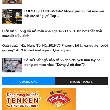
POPS Cup PUGB Mobile: Nhiều gương mặt mới nổi
bật dự sẽ “giựt” Top 1
Diễn viên Long Hồ mê mẩn cháu gái NSƯT Vũ Linh bởi thần thái
catwalk siêu đỉnh
Quán quân Hãy Nghe Tôi Hát 2019 Vũ Phương kể lại cảm giác “cười
gượng” khi 3 lần vụt mất ngôi vị Quán quân
Cái kết bất ngờ nào dành cho chuyện tình tay ba
trong phim ca nhạc “Đừng vì cô đơn”?
QUẢNG CÁO
RECENT POSTS