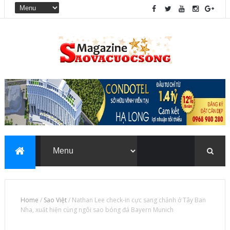
Home
/
Sao Việt
/
Nathan Lee check-in cực sang chảnh ở Tây Ban
Nha, xuất hiện cùng ngôi sao bóng đá Bayern Munich