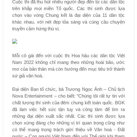
Cuộc thi đã thu hút nhiều người đẹp đến từ các dân tộc
trên khắp mọi miền Tổ quốc. Các thí sinh được lựa
chọn vào vòng Chung kết là đại diện của 11 dân tộc
khác nhau, với nét đẹp tỏa sáng và cùng câu chuyện
truyền cảm hứng thú vị.
Mỗi cô gái đến với cuộc thi Hoa hậu các dân tộc Việt
Nam 2022 không chỉ mang theo những hoài bão, ước
mơ của bản thân mà còn hướng đến mục tiêu trở thành
sứ giả văn hoá.
Đại diện Ban tổ chức, bà Trương Ngọc Ánh – Chủ tịch
Nova Entertainment – cho biết: “Chúng tôi rất tự tin với
chất lượng thí sinh của đêm chung kết toàn quốc. BGK
đã làm việc hết sức tận tuỵ và công tâm để tìm ra
những đại diện xuất sắc nhất. Các thí sinh được lựa
chọn xứng đáng cho những vị trí quan trọng cũng như
có thể mang trọng trách giới thiệu về Văn hoá - Đất
nước – Con người Việt Nam đến với Thế giới khi tham