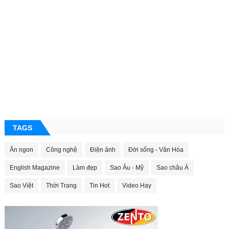
TAGS
Ăn ngon
Công nghệ
Điện ảnh
Đời sống - Văn Hóa
English Magazine
Làm đẹp
Sao Âu - Mỹ
Sao châu Á
Sao Việt
Thời Trang
Tin Hot
Video Hay