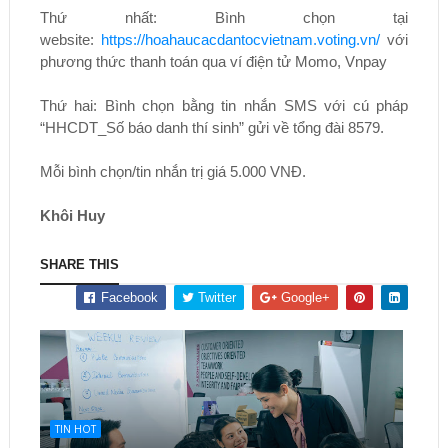
Thứ nhất: Bình chọn tại
website:
https://hoahaucacdantocvietnam.voting.vn/
với
phương thức thanh toán qua ví điện tử Momo, Vnpay
Thứ hai: Bình chọn bằng tin nhắn SMS với cú pháp
“HHCDT_Số báo danh thí sinh” gửi về tổng đài 8579.
Mỗi bình chọn/tin nhắn trị giá 5.000 VNĐ.
Khôi Huy
SHARE THIS
Facebook
Twitter
Google+
TIN HOT