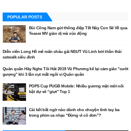
POPULAR POSTS
Bùi Công Nam gửi thông điệp Tết Này Con Sẽ Về qua
Teaser MV giản dị mà xúc động
Diễn viên Long Hồ mê mẩn cháu gái NSƯT Vũ Linh bởi thần thái
catwalk siêu đỉnh
Quán quân Hãy Nghe Tôi Hát 2019 Vũ Phương kể lại cảm giác “cười
gượng” khi 3 lần vụt mất ngôi vị Quán quân
POPS Cup PUGB Mobile: Nhiều gương mặt mới nổi
bật dự sẽ “giựt” Top 1
Cái kết bất ngờ nào dành cho chuyện tình tay ba
trong phim ca nhạc “Đừng vì cô đơn”?