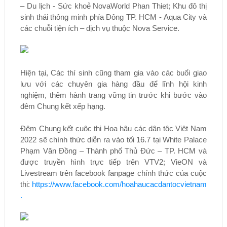
– Du lịch - Sức khoẻ NovaWorld Phan Thiet; Khu đô thị
sinh thái thông minh phía Đông TP. HCM - Aqua City và
các chuỗi tiện ích – dịch vụ thuộc Nova Service.
Hiện tại, Các thí sinh cũng tham gia vào các buổi giao
lưu với các chuyên gia hàng đầu để lĩnh hội kinh
nghiệm, thêm hành trang vững tin trước khi bước vào
đêm Chung kết xếp hạng.
Đêm Chung kết cuộc thi Hoa hậu các dân tộc Việt Nam
2022 sẽ chính thức diễn ra vào tối 16.7 tại White Palace
Phạm Văn Đồng – Thành phố Thủ Đức – TP. HCM và
được truyền hình trực tiếp trên VTV2; VieON và
Livestream trên facebook fanpage chính thức của cuộc
thi:
https://www.facebook.com/hoahaucacdantocvietnam
.