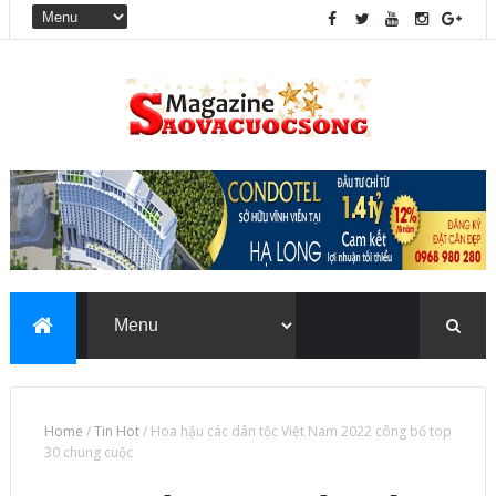
Home
/
Tin Hot
/
Hoa hậu các dân tộc Việt Nam 2022 công bố top
30 chung cuộc