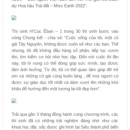
dự Hoa hậu Trái đất – Miss Earth 2022”.
Thí sinh H’Cúc Êban – 1 trong 30 thí sinh bước vào
vòng Chung kết - chia sẻ: “Cuộc sống của tôi, một cô
gái Tây Nguyên, không được suôn sẻ như các bạn. Thế
nhưng, tôi đã không đầu hàng số phận, tiếp tục vươn
lên, tìm kiếm cơ hội nhờ học tập. Đến với cuộc thi lần
này, tôi hi vọng có thể đóng góp sức mình, tạo được
tầm ảnh hưởng. Từ đó, tôi có thể quan tâm giúp đỡ trẻ
em và những cô gái cùng buôn làng , để mọi người có
được sự giáo dục tốt nhất và dám vượt lên những khó
khăn để hướng đến một tương lai tốt đẹp hơn”.
Trải qua gần 3 tháng đồng hành cùng chương trình, các
thí sinh đã có những trải nghiệm đáng nhớ như các
khoá học đặc sắc được ghi hình tại Siêu thành phố biển