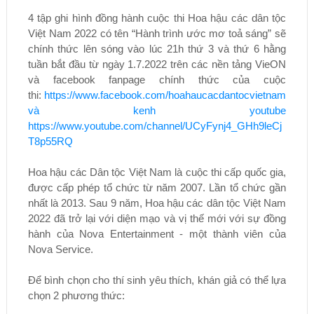
4 tập ghi hình đồng hành cuộc thi Hoa hậu các dân tộc
Việt Nam 2022 có tên “Hành trình ước mơ toả sáng” sẽ
chính thức lên sóng vào lúc 21h thứ 3 và thứ 6 hằng
tuần bắt đầu từ ngày 1.7.2022 trên các nền tảng VieON
và facebook fanpage chính thức của cuộc
thi:
https://www.facebook.com/hoahaucacdantocvietnam
và kenh youtube
https://www.youtube.com/channel/UCyFynj4_GHh9leCj
T8p55RQ
Hoa hậu các Dân tộc Việt Nam là cuộc thi cấp quốc gia,
được cấp phép tổ chức từ năm 2007. Lần tổ chức gần
nhất là 2013. Sau 9 năm, Hoa hậu các dân tộc Việt Nam
2022 đã trở lại với diện mạo và vị thế mới với sự đồng
hành của Nova Entertainment - một thành viên của
Nova Service.
Để bình chọn cho thí sinh yêu thích, khán giả có thể lựa
chọn 2 phương thức: