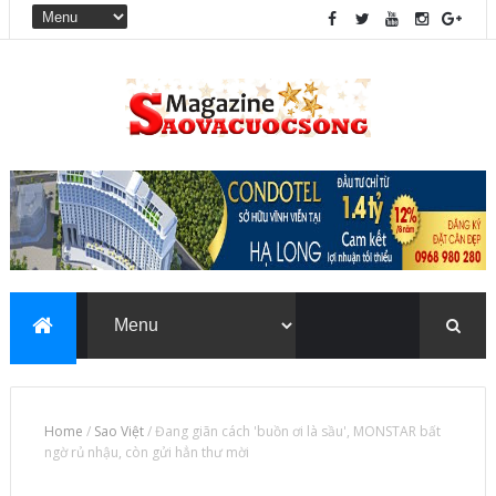
Home
/
Sao Việt
/
Đang giãn cách 'buồn ơi là sầu', MONSTAR bất
ngờ rủ nhậu, còn gửi hẳn thư mời