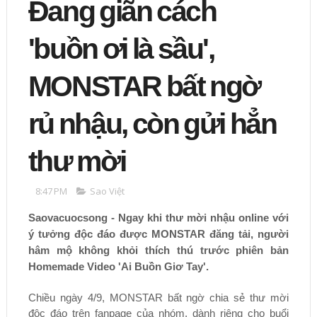
Đang giãn cách
'buồn ơi là sầu',
MONSTAR bất ngờ
rủ nhậu, còn gửi hẳn
thư mời
8:47 PM
Sao Việt
Saovacuocsong - Ngay khi thư mời nhậu online với
ý tưởng độc đáo được MONSTAR đăng tải, người
hâm mộ không khỏi thích thú trước phiên bản
Homemade Video 'Ai Buồn Giơ Tay'.
Chiều ngày 4/9, MONSTAR bất ngờ chia sẻ thư mời
độc đáo trên fanpage của nhóm, dành riêng cho buổi