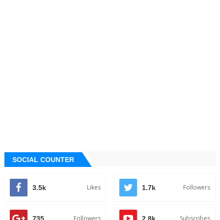
SOCIAL COUNTER
Likes
Followers
3.5k
1.7k
Followers
Subscribes
735
2.8k