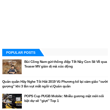
POPULAR POSTS
Bùi Công Nam gửi thông điệp Tết Này Con Sẽ Về qua
Teaser MV giản dị mà xúc động
Quán quân Hãy Nghe Tôi Hát 2019 Vũ Phương kể lại cảm giác “cười
gượng” khi 3 lần vụt mất ngôi vị Quán quân
POPS Cup PUGB Mobile: Nhiều gương mặt mới nổi
bật dự sẽ “giựt” Top 1