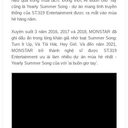
hiệu quả trong mùa dịch. Đồng thời, Ai Buồn Giơ Tay
cũng là Yearly Summer Song - dự án mang tính truyền
thống của ST.319 Entertainment được ra mắt vào mùa
hè hàng năm.
Xuyên suốt 3 năm 2016, 2017 và 2018, MONSTAR đã
ghi dấu ấn trong lòng khán giả nhờ loạt Summer Song:
Turn It Up, Và Tôi Hát, Hey Girl. Và đến năm 2021,
MONSTAR trở thành nghệ sĩ được ST.319
Entertainment ưu ái làm nhiều dự án mùa hè nhất -
Yearly Summer Song của với 'ai buồn giơ tay'.