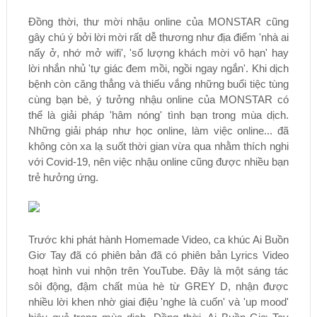
Đồng thời, thư mời nhậu online của MONSTAR cũng
gây chú ý bởi lời mời rất dễ thương như địa điểm 'nhà ai
nấy ở, nhớ mở wifi', 'số lượng khách mời vô hạn' hay
lời nhắn nhủ 'tự giác đem mồi, ngồi ngay ngắn'. Khi dịch
bệnh còn căng thẳng và thiếu vắng những buổi tiệc tùng
cùng bạn bè, ý tưởng nhậu online của MONSTAR có
thể là giải pháp 'hâm nóng' tình bạn trong mùa dịch.
Những giải pháp như học online, làm việc online... đã
không còn xa lạ suốt thời gian vừa qua nhằm thích nghi
với Covid-19, nên việc nhậu online cũng được nhiều bạn
trẻ hưởng ứng.
Trước khi phát hành Homemade Video, ca khúc Ai Buồn
Giơ Tay đã có phiên bản đã có phiên bản Lyrics Video
hoạt hình vui nhộn trên YouTube. Đây là một sáng tác
sôi động, đậm chất mùa hè từ GREY D, nhận được
nhiều lời khen nhờ giai điệu 'nghe là cuốn' và 'up mood'