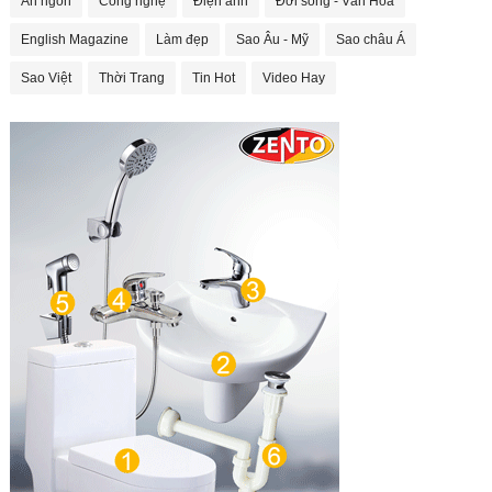
Ăn ngon
Công nghệ
Điện ảnh
Đời sống - Văn Hóa
English Magazine
Làm đẹp
Sao Âu - Mỹ
Sao châu Á
Sao Việt
Thời Trang
Tin Hot
Video Hay