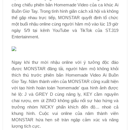
công chiếu phiên bản Homemade Video của ca khúc Ai
Buồn Giơ Tay. Trong tình hình giãn cách xã hội và không
thể gặp nhau trực tiếp, MONSTAR quyết định tổ chức
một buổi nhậu online cùng người hâm mộ vào lúc 19 giờ
ngày 5/9 tại kênh YouTube và TikTok của ST.319
Entertainment.
Ngay khi thư mời nhậu online với ý tưởng độc đáo
được MONSTAR đăng tải, người hâm mộ không khỏi
thích thú trước phiên bản Homemade Video Ai Buồn
Giơ Tay. Năm thành viên của MONSTAR cũng xuất hiện
với tạo hình hoàn toàn 'homemade' qua hình ảnh được
hé lộ: J và GREY D cùng nâng ly, KEY cầm nguyên
chai rượu, em út ZINO không giấu nổi sự hào hứng và
trưởng nhóm NICKY phấn khích đến độ… nhoè cả
khung hình. Cuộc vui online của năm thành viên
MONSTAR hứa hẹn sẽ tràn ngập cảm xúc và năng
lượng tích cực.