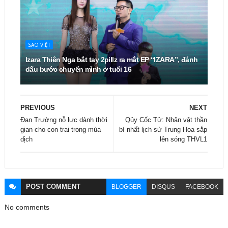
SAO VIỆT
Izara Thiên Nga bắt tay 2pillz ra mắt EP “IZARA”, đánh
dấu bước chuyển mình ở tuổi 16
PREVIOUS
NEXT
Đan Trường nỗ lực dành thời
Qủy Cốc Tử: Nhân vật thần
gian cho con trai trong mùa
bí nhất lịch sử Trung Hoa sắp
dịch
lên sóng THVL1
POST
COMMENT
BLOGGER
DISQUS
FACEBOOK
No comments