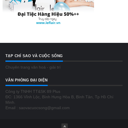
TẠP CHÍ SAO VÀ CUỘC SỐNG
Chuyên trang văn hoá - giải trí
VĂN PHÒNG ĐẠI DIỆN
Công ty TNHH TT&SK 89 Plus
ĐC: 1366 Vĩnh Lộc, Bình Hưng Hòa B, Bình Tân, Tp Hồ Chí
Minh.
Email : saovacuocsong@gmail.com