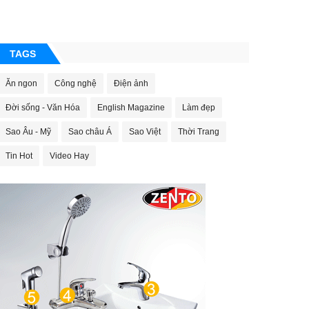
TAGS
Ăn ngon
Công nghệ
Điện ảnh
Đời sống - Văn Hóa
English Magazine
Làm đẹp
Sao Âu - Mỹ
Sao châu Á
Sao Việt
Thời Trang
Tin Hot
Video Hay