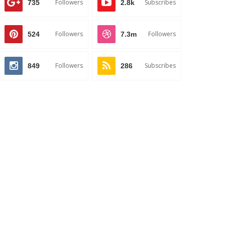
Followers
Subscribes
735
2.8k
Followers
Followers
524
7.3m
Followers
Subscribes
849
286