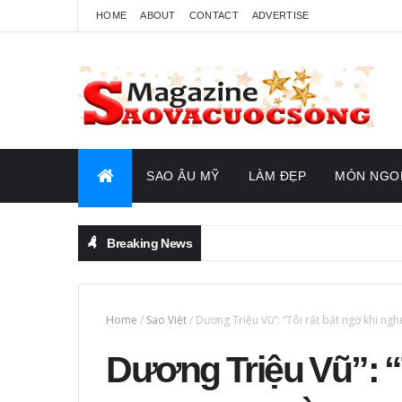
HOME
ABOUT
CONTACT
ADVERTISE
SAO ÂU MỸ
LÀM ĐẸP
MÓN NGO
Breaking News
Home
/
Sao Việt
/
Dương Triệu Vũ”: “Tôi rất bất ngờ khi ngh
Dương Triệu Vũ”: “T