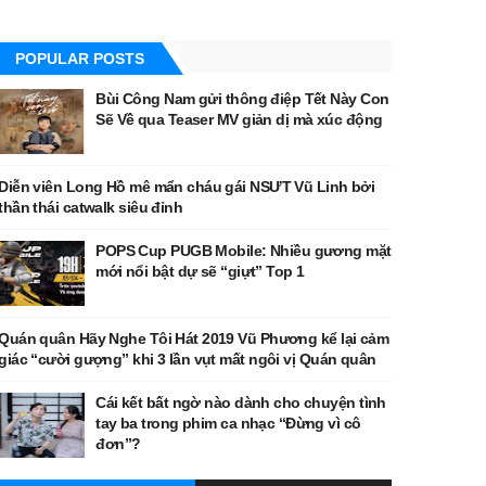
POPULAR POSTS
Bùi Công Nam gửi thông điệp Tết Này Con
Sẽ Về qua Teaser MV giản dị mà xúc động
Diễn viên Long Hồ mê mẩn cháu gái NSƯT Vũ Linh bởi
thần thái catwalk siêu đỉnh
POPS Cup PUGB Mobile: Nhiều gương mặt
mới nổi bật dự sẽ “giựt” Top 1
Quán quân Hãy Nghe Tôi Hát 2019 Vũ Phương kể lại cảm
giác “cười gượng” khi 3 lần vụt mất ngôi vị Quán quân
Cái kết bất ngờ nào dành cho chuyện tình
tay ba trong phim ca nhạc “Đừng vì cô
đơn”?