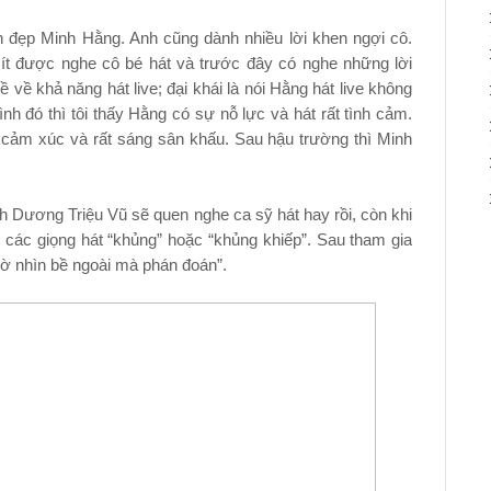
h đẹp Minh Hằng. Anh cũng dành nhiều lời khen ngợi cô.
i ít được nghe cô bé hát và trước đây có nghe những lời
về khả năng hát live; đại khái là nói Hằng hát live không
ình đó thì tôi thấy Hằng có sự nỗ lực và hát rất tình cảm.
cảm xúc và rất sáng sân khấu. Sau hậu trường thì Minh
 Dương Triệu Vũ sẽ quen nghe ca sỹ hát hay rồi, còn khi
i các giọng hát “khủng” hoặc “khủng khiếp”. Sau tham gia
iờ nhìn bề ngoài mà phán đoán”.