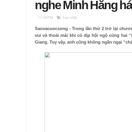
nghe Minh Hằng hát
11:39 PM
Sao Việt
Saovacuocsong - Trong lần thứ 2 trở lại chươ
vui và thoải mái khi có dịp hội ngộ cùng hai
Giang. Tuy vậy, anh cũng không ngần ngại “chặ