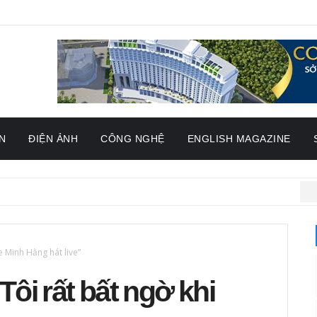
N
ĐIỆN ẢNH
CÔNG NGHỆ
ENGLISH MAGAZINE
SAO
e Minh Hằng hát live”
ôi rất bất ngờ khi