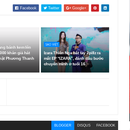
Facebook
Twitter
Google+
SAO VIỆT
ng bánh kem lên
000 khán giả hát
Izara Thiên Nga bắt tay 2pillz ra
hật Phương Thanh
mắt EP “IZARA”, đánh dấu bước
chuyển mình ở tuổi 16
BLOGGER
DISQUS
FACEBOOK