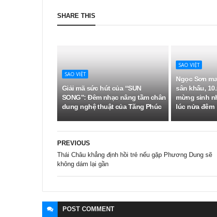
SHARE THIS
SAO VIỆT
SAO VIỆT
Ngọc Sơn ma
Giải mã sức hút của “SUN
sân khấu, 10.
SONG”: Đêm nhạc nâng tầm chân
mừng sinh n
dung nghệ thuật của Tăng Phúc
lúc nửa đêm
PREVIOUS
Thái Châu khẳng định hồi trẻ nếu gặp Phương Dung sẽ
không dám lại gần
POST
COMMENT