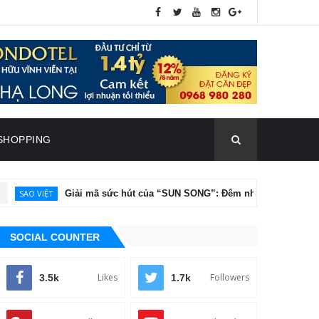
SHOPPING
 VIỆT
Giải mã sức hút của “SUN SONG”: Đêm nhạc nâng tầm chân dun
SOCIAL COUNTER
Likes
Followers
3.5k
1.7k