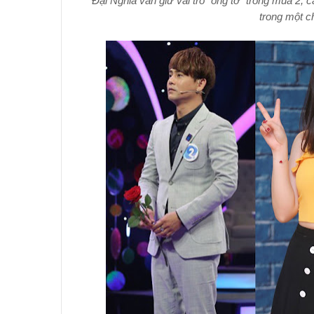
Đại Nghĩa vẫn giữ vai trò “ông tơ” trong mùa 2, 
trong một c