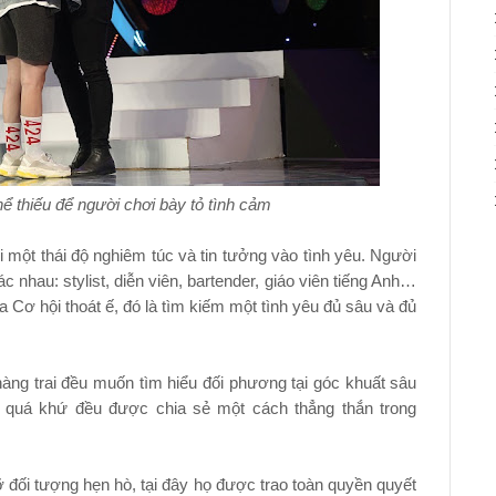
 thiếu để người chơi bày tỏ tình cảm
i một thái độ nghiêm túc và tin tưởng vào tình yêu. Người
 nhau: stylist, diễn viên, bartender, giáo viên tiếng Anh…
Cơ hội thoát ế, đó là tìm kiếm một tình yêu đủ sâu và đủ
ng trai đều muốn tìm hiểu đối phương tại góc khuất sâu
n quá khứ đều được chia sẻ một cách thẳng thắn trong
ỡ đối tượng hẹn hò, tại đây họ được trao toàn quyền quyết