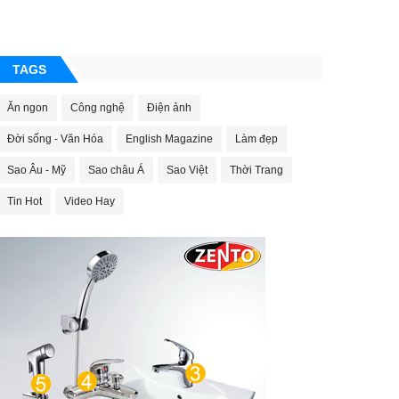
TAGS
Ăn ngon
Công nghệ
Điện ảnh
Đời sống - Văn Hóa
English Magazine
Làm đẹp
Sao Âu - Mỹ
Sao châu Á
Sao Việt
Thời Trang
Tin Hot
Video Hay