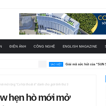
N
ĐIỆN ẢNH
CÔNG NGHỆ
ENGLISH MAGAZINE
SAO VIỆT
Giải mã sức hút của “SUN SONG”: Đêm 
 mở rộng “Cơ hội thoát ế” dành cho giới tính thứ 3
ow hẹn hò mới mở