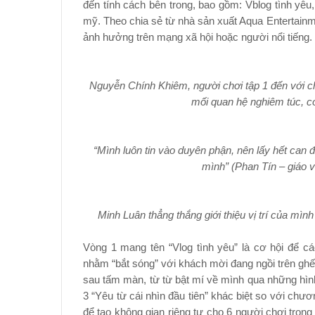
đến tính cách bên trong, bao gồm: Vblog tình yêu,
mỹ. Theo chia sẻ từ nhà sản xuất Aqua Entertainm
ảnh hưởng trên mạng xã hội hoặc người nổi tiếng.
Nguyễn Chính Khiêm, người chơi tập 1 đến với 
mối quan hệ nghiêm túc, có
“Mình luôn tin vào duyên phận, nên lấy hết can
mình” (Phan Tín – giáo v
Minh Luân thẳng thắng giới thiệu vị trí của mìn
Vòng 1 mang tên “Vlog tình yêu” là cơ hội để cá
nhằm “bắt sóng” với khách mời đang ngồi trên ghế
sau tấm màn, từ từ bật mí về mình qua những hình
3 “Yêu từ cái nhìn đầu tiên” khác biệt so với chư
để tạo không gian riêng tư cho 6 người chơi tron