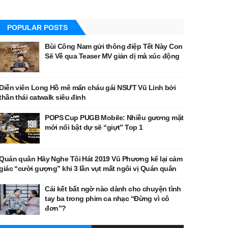
POPULAR POSTS
Bùi Công Nam gửi thông điệp Tết Này Con
Sẽ Về qua Teaser MV giản dị mà xúc động
Diễn viên Long Hồ mê mẩn cháu gái NSƯT Vũ Linh bởi
thần thái catwalk siêu đỉnh
POPS Cup PUGB Mobile: Nhiều gương mặt
mới nổi bật dự sẽ “giựt” Top 1
Quán quân Hãy Nghe Tôi Hát 2019 Vũ Phương kể lại cảm
giác “cười gượng” khi 3 lần vụt mất ngôi vị Quán quân
Cái kết bất ngờ nào dành cho chuyện tình
tay ba trong phim ca nhạc “Đừng vì cô
đơn”?