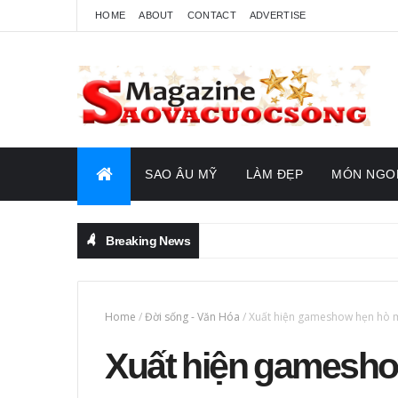
HOME
ABOUT
CONTACT
ADVERTISE
SAO ÂU MỸ
LÀM ĐẸP
MÓN NGO
Breaking News
Home
/
Đời sống - Văn Hóa
/
Xuất hiện gameshow hẹn hò mới
Xuất hiện gamesh