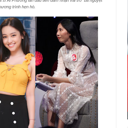
ca sĩ Ái Phương lần đầu tiên đảm nhận vai trò “bà nguyệt”
hương trình hẹn hò.