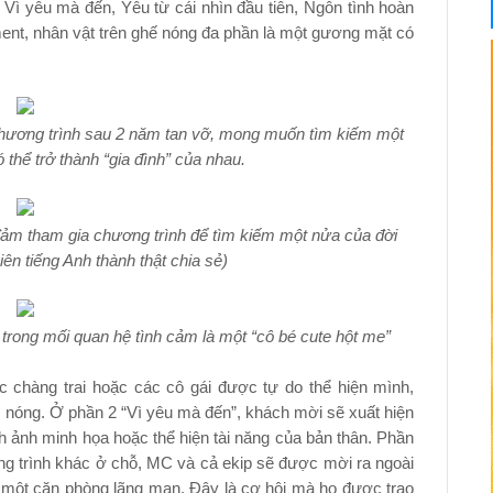
 Vì yêu mà đến, Yêu từ cái nhìn đầu tiên, Ngôn tình hoàn
ent, nhân vật trên ghế nóng đa phần là một gương mặt có
chương trình sau 2 năm tan vỡ, mong muốn tìm kiếm một
 thể trở thành “gia đình” của nhau.
 đảm tham gia chương trình để tìm kiếm một nửa của đời
iên tiếng Anh thành thật chia sẻ)
h trong mối quan hệ tình cảm là một “cô bé cute hột me”
c chàng trai hoặc các cô gái được tự do thể hiện mình,
 nóng. Ở phần 2 “Vì yêu mà đến”, khách mời sẽ xuất hiện
 ảnh minh họa hoặc thể hiện tài năng của bản thân. Phần
ơng trình khác ở chỗ, MC và cả ekip sẽ được mời ra ngoài
g một căn phòng lãng mạn. Đây là cơ hội mà họ được trao