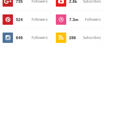
Followers
Subscribes
735
2.8k
Followers
Followers
524
7.3m
Followers
Subscribes
849
286