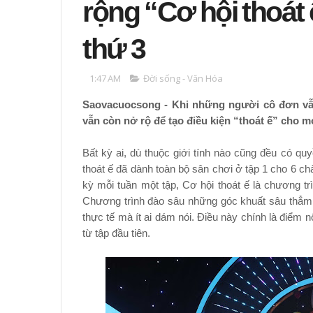
rộng “Cơ hội thoát 
thứ 3
1:47 AM
Đời sống - Văn Hóa
Saovacuocsong -
Khi những người cô đơn vẫn
vẫn còn nở rộ để tạo điều kiện “thoát ế” cho mọ
Bất kỳ ai, dù thuộc giới tính nào cũng đều có q
thoát ế đã dành toàn bộ sân chơi ở tập 1 cho 6 chà
kỳ mỗi tuần một tập, Cơ hội thoát ế là chương trì
Chương trình đào sâu những góc khuất sâu thẳ
thực tế mà ít ai dám nói. Điều này chính là điểm 
từ tập đầu tiên.