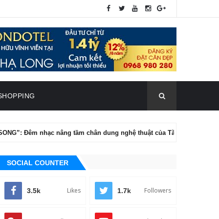
SHOPPING
nhạc nâng tầm chân dung nghệ thuật của Tăng Phúc
ĐIỆN 
SOCIAL COUNTER
Likes
Followers
3.5k
1.7k