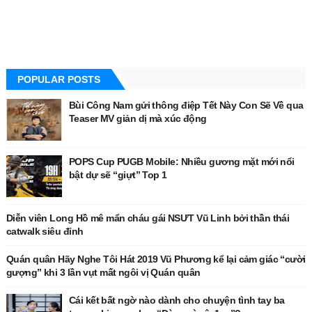
POPULAR POSTS
Bùi Công Nam gửi thông điệp Tết Này Con Sẽ Về qua
Teaser MV giản dị mà xúc động
POPS Cup PUGB Mobile: Nhiều gương mặt mới nổi
bật dự sẽ “giựt” Top 1
Diễn viên Long Hồ mê mẩn cháu gái NSƯT Vũ Linh bởi thần thái
catwalk siêu đỉnh
Quán quân Hãy Nghe Tôi Hát 2019 Vũ Phương kể lại cảm giác “cười
gượng” khi 3 lần vụt mất ngôi vị Quán quân
Cái kết bất ngờ nào dành cho chuyện tình tay ba