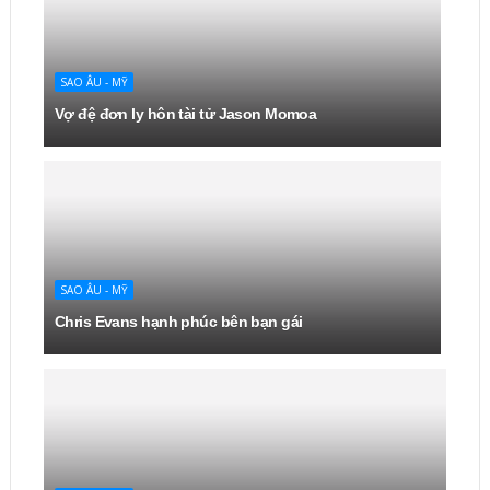
SAO ÂU - MỸ
Vợ đệ đơn ly hôn tài tử Jason Momoa
SAO ÂU - MỸ
Chris Evans hạnh phúc bên bạn gái