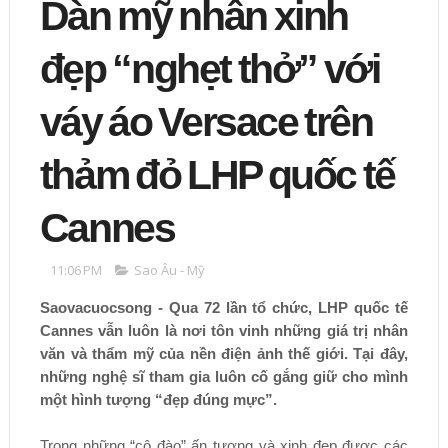
Dàn mỹ nhân xinh
đẹp “nghẹt thở” với
váy áo Versace trên
thảm đỏ LHP quốc tế
Cannes
11:06 PM
Sao Âu - Mỹ
Saovacuocsong - Qua 72 lần tổ chức, LHP quốc tế
Cannes vẫn luôn là nơi tôn vinh những giá trị nhân
văn và thẩm mỹ của nền điện ảnh thế giới. Tại đây,
những nghệ sĩ tham gia luôn cố gắng giữ cho mình
một hình tượng “đẹp đúng mực”.
Trong những “cô đào” ấn tượng và xinh đẹp được các