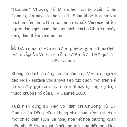
“Hoa đán” Chương Tử Di đã lâu mới tái xuất trở lại
Cannes, lần này cô chọn thiết kế lụa khoe trọn bờ vai
nuột nà của mình. Nhờ bộ cánh này của Versace, nhiều
người đánh giá nhan sắc của minh tinh họ Chương ngày
càng đằm thắm và mặn mà.
Không hổ danh là nàng thơ lâu năm của Versace, người
đẹp Nga - Natalia Vodianova tiếp tục chọn một thiết kế
hở vai đầy gợi cảm của nhà mốt này tại một sự kiện
thuộc khuôn khổ của LHP Cannes 2019.
Xuất hiện cùng sự kiện với đàn chị Chương Tử Di,
Quan Hiểu Đồng cũng không chịu thua kém khi chọn
một chiếc đầm tuyn lụa hồng họa tiết hoa thường xuân
thêu pha lê Swarovski. Ngôi sao mới của điện ảnh Hoa