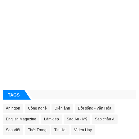
TAGS
Ăn ngon
Công nghệ
Điện ảnh
Đời sống - Văn Hóa
English Magazine
Làm đẹp
Sao Âu - Mỹ
Sao châu Á
Sao Việt
Thời Trang
Tin Hot
Video Hay