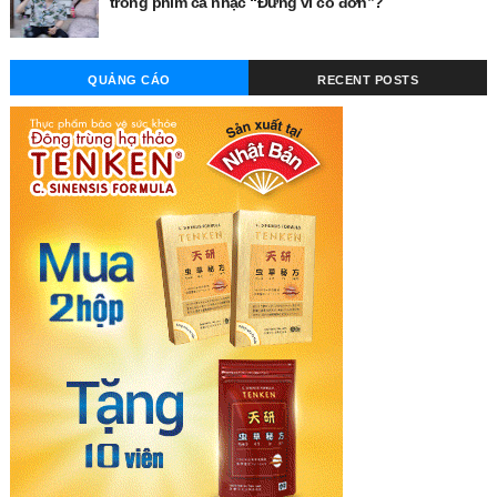
trong phim ca nhạc “Đừng vì cô đơn”?
QUẢNG CÁO
RECENT POSTS