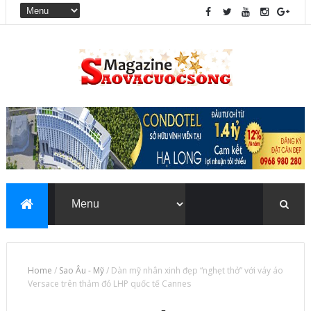
Home
/
Sao Âu - Mỹ
/
Dàn mỹ nhân xinh đẹp “nghẹt thở” với váy áo
Versace trên thảm đỏ LHP quốc tế Cannes