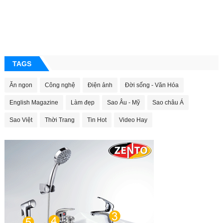
TAGS
Ăn ngon
Công nghệ
Điện ảnh
Đời sống - Văn Hóa
English Magazine
Làm đẹp
Sao Âu - Mỹ
Sao châu Á
Sao Việt
Thời Trang
Tin Hot
Video Hay