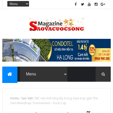
Home
/
Sao Việt
/
MC Hải Anh lộng lẫy trong Gala trao giải The
2nd Vhandicap Tournament – Ford Cup