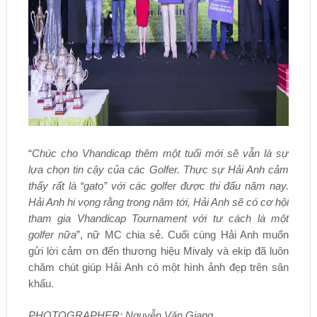
“
Chúc cho Vhandicap thêm một tuổi mới sẽ vẫn là sự
lựa chọn tin cậy của các Golfer. Thực sự Hải Anh cảm
thấy rất là “gato” với các golfer được thi đấu năm nay.
Hải Anh hi vọng rằng trong năm tới, Hải Anh sẽ có cơ hội
tham gia Vhandicap Tournament với tư cách là một
golfer nữa
”, nữ MC chia sẻ. Cuối cùng Hải Anh muốn
gửi lời cảm ơn đến thương hiệu Mivaly và ekip đã luôn
chăm chút giúp Hải Anh có một hình ảnh đẹp trên sân
khấu.
PHOTOGRAPHER: Nguyễn Văn Giang