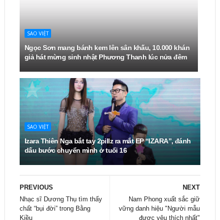
SAO VIỆT
Ngọc Sơn mang bánh kem lên sân khấu, 10.000 khán
giả hát mừng sinh nhật Phương Thanh lúc nửa đêm
SAO VIỆT
Izara Thiên Nga bắt tay 2pillz ra mắt EP “IZARA”, đánh
dấu bước chuyển mình ở tuổi 16
PREVIOUS
NEXT
Nhạc sĩ Dương Thụ tìm thấy
Nam Phong xuất sắc giữ
chất “bụi đời” trong Bằng
vững danh hiệu "Người mẫu
Kiều
được yêu thích nhất"