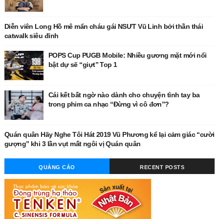
Diễn viên Long Hồ mê mẩn cháu gái NSƯT Vũ Linh bởi thần thái
catwalk siêu đỉnh
POPS Cup PUGB Mobile: Nhiều gương mặt mới nổi
bật dự sẽ “giựt” Top 1
Cái kết bất ngờ nào dành cho chuyện tình tay ba
trong phim ca nhạc “Đừng vì cô đơn”?
Quán quân Hãy Nghe Tôi Hát 2019 Vũ Phương kể lại cảm giác “cười
gượng” khi 3 lần vụt mất ngôi vị Quán quân
QUẢNG CÁO
RECENT POSTS